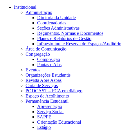
Conteúdo principal
Menu principal
Rodapé
Institucional
Administração
Diretoria da Unidade
Coordenadorias
Seções Administrativas
Regimentos, Normas e Documentos
Planes e Relatórios de Gestão
Infraestrutura e Reserva de Espaços/Auditório
Área de Comunicação
Congregação
Composição
Pautas e Atas
Eventos
Organizações Estudantis
Revista Abre Aspas
Carta de Serviços
PODCAST – FCA em diálogo
Espaço de Acolhimento
Permanência Estudantil
Apresentação
Serviço Social
SAPPE
Orientação Educacional
Estágio