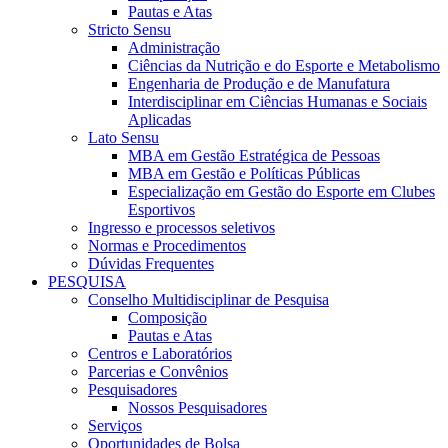
Pautas e Atas
Stricto Sensu
Administração
Ciências da Nutrição e do Esporte e Metabolismo
Engenharia de Produção e de Manufatura
Interdisciplinar em Ciências Humanas e Sociais
Aplicadas
Lato Sensu
MBA em Gestão Estratégica de Pessoas
MBA em Gestão e Políticas Públicas
Especialização em Gestão do Esporte em Clubes
Esportivos
Ingresso e processos seletivos
Normas e Procedimentos
Dúvidas Frequentes
PESQUISA
Conselho Multidisciplinar de Pesquisa
Composição
Pautas e Atas
Centros e Laboratórios
Parcerias e Convênios
Pesquisadores
Nossos Pesquisadores
Serviços
Oportunidades de Bolsa