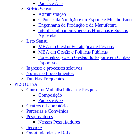
Pautas e Atas
Stricto Sensu
Administração
Ciências da Nutrição e do Esporte e Metabolismo
Engenharia de Produção e de Manufatura
Interdisciplinar em Ciências Humanas e Sociais
Aplicadas
Lato Sensu
MBA em Gestão Estratégica de Pessoas
MBA em Gestão e Políticas Públicas
Especialização em Gestão do Esporte em Clubes
Esportivos
Ingresso e processos seletivos
Normas e Procedimentos
Dúvidas Frequentes
PESQUISA
Conselho Multidisciplinar de Pesquisa
Composição
Pautas e Atas
Centros e Laboratórios
Parcerias e Convênios
Pesquisadores
Nossos Pesquisadores
Serviços
Oportunidades de Bolsa