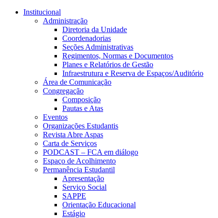
Conteúdo principal
Menu principal
Rodapé
Institucional
Administração
Diretoria da Unidade
Coordenadorias
Seções Administrativas
Regimentos, Normas e Documentos
Planes e Relatórios de Gestão
Infraestrutura e Reserva de Espaços/Auditório
Área de Comunicação
Congregação
Composição
Pautas e Atas
Eventos
Organizações Estudantis
Revista Abre Aspas
Carta de Serviços
PODCAST – FCA em diálogo
Espaço de Acolhimento
Permanência Estudantil
Apresentação
Serviço Social
SAPPE
Orientação Educacional
Estágio