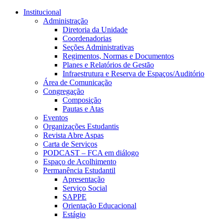
Conteúdo principal
Menu principal
Rodapé
Institucional
Administração
Diretoria da Unidade
Coordenadorias
Seções Administrativas
Regimentos, Normas e Documentos
Planes e Relatórios de Gestão
Infraestrutura e Reserva de Espaços/Auditório
Área de Comunicação
Congregação
Composição
Pautas e Atas
Eventos
Organizações Estudantis
Revista Abre Aspas
Carta de Serviços
PODCAST – FCA em diálogo
Espaço de Acolhimento
Permanência Estudantil
Apresentação
Serviço Social
SAPPE
Orientação Educacional
Estágio