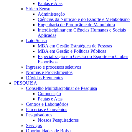
Pautas e Atas
Stricto Sensu
Administração
Ciências da Nutrição e do Esporte e Metabolismo
Engenharia de Produção e de Manufatura
Interdisciplinar em Ciências Humanas e Sociais
Aplicadas
Lato Sensu
MBA em Gestão Estratégica de Pessoas
MBA em Gestão e Políticas Públicas
Especialização em Gestão do Esporte em Clubes
Esportivos
Ingresso e processos seletivos
Normas e Procedimentos
Dúvidas Frequentes
PESQUISA
Conselho Multidisciplinar de Pesquisa
Composição
Pautas e Atas
Centros e Laboratórios
Parcerias e Convênios
Pesquisadores
Nossos Pesquisadores
Serviços
Oportunidades de Bolsa