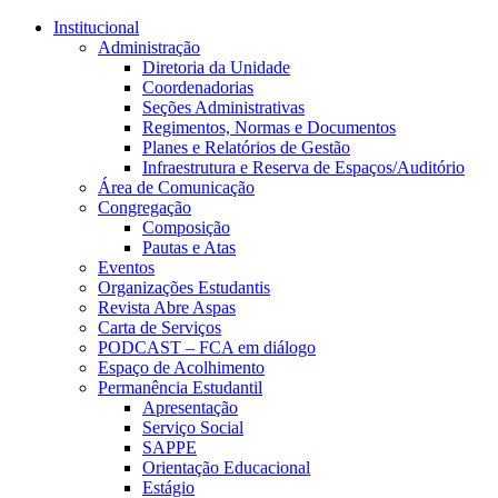
Conteúdo principal
Menu principal
Rodapé
Institucional
Administração
Diretoria da Unidade
Coordenadorias
Seções Administrativas
Regimentos, Normas e Documentos
Planes e Relatórios de Gestão
Infraestrutura e Reserva de Espaços/Auditório
Área de Comunicação
Congregação
Composição
Pautas e Atas
Eventos
Organizações Estudantis
Revista Abre Aspas
Carta de Serviços
PODCAST – FCA em diálogo
Espaço de Acolhimento
Permanência Estudantil
Apresentação
Serviço Social
SAPPE
Orientação Educacional
Estágio