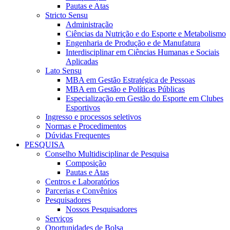
Pautas e Atas
Stricto Sensu
Administração
Ciências da Nutrição e do Esporte e Metabolismo
Engenharia de Produção e de Manufatura
Interdisciplinar em Ciências Humanas e Sociais
Aplicadas
Lato Sensu
MBA em Gestão Estratégica de Pessoas
MBA em Gestão e Políticas Públicas
Especialização em Gestão do Esporte em Clubes
Esportivos
Ingresso e processos seletivos
Normas e Procedimentos
Dúvidas Frequentes
PESQUISA
Conselho Multidisciplinar de Pesquisa
Composição
Pautas e Atas
Centros e Laboratórios
Parcerias e Convênios
Pesquisadores
Nossos Pesquisadores
Serviços
Oportunidades de Bolsa