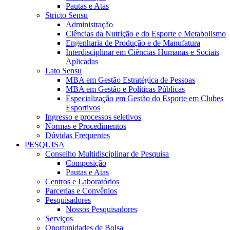
Pautas e Atas
Stricto Sensu
Administração
Ciências da Nutrição e do Esporte e Metabolismo
Engenharia de Produção e de Manufatura
Interdisciplinar em Ciências Humanas e Sociais
Aplicadas
Lato Sensu
MBA em Gestão Estratégica de Pessoas
MBA em Gestão e Políticas Públicas
Especialização em Gestão do Esporte em Clubes
Esportivos
Ingresso e processos seletivos
Normas e Procedimentos
Dúvidas Frequentes
PESQUISA
Conselho Multidisciplinar de Pesquisa
Composição
Pautas e Atas
Centros e Laboratórios
Parcerias e Convênios
Pesquisadores
Nossos Pesquisadores
Serviços
Oportunidades de Bolsa