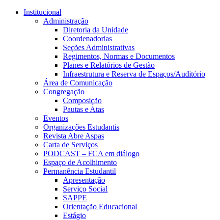
Conteúdo principal
Menu principal
Rodapé
Institucional
Administração
Diretoria da Unidade
Coordenadorias
Seções Administrativas
Regimentos, Normas e Documentos
Planes e Relatórios de Gestão
Infraestrutura e Reserva de Espaços/Auditório
Área de Comunicação
Congregação
Composição
Pautas e Atas
Eventos
Organizações Estudantis
Revista Abre Aspas
Carta de Serviços
PODCAST – FCA em diálogo
Espaço de Acolhimento
Permanência Estudantil
Apresentação
Serviço Social
SAPPE
Orientação Educacional
Estágio