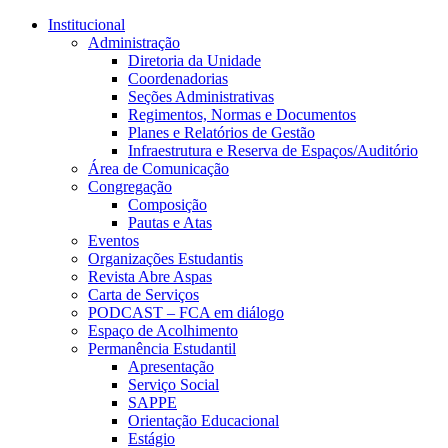
Conteúdo principal
Menu principal
Rodapé
Institucional
Administração
Diretoria da Unidade
Coordenadorias
Seções Administrativas
Regimentos, Normas e Documentos
Planes e Relatórios de Gestão
Infraestrutura e Reserva de Espaços/Auditório
Área de Comunicação
Congregação
Composição
Pautas e Atas
Eventos
Organizações Estudantis
Revista Abre Aspas
Carta de Serviços
PODCAST – FCA em diálogo
Espaço de Acolhimento
Permanência Estudantil
Apresentação
Serviço Social
SAPPE
Orientação Educacional
Estágio