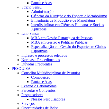
Pautas e Atas
Stricto Sensu
Administração
Ciências da Nutrição e do Esporte e Metabolismo
Engenharia de Produção e de Manufatura
Interdisciplinar em Ciências Humanas e Sociais
Aplicadas
Lato Sensu
MBA em Gestão Estratégica de Pessoas
MBA em Gestão e Políticas Públicas
Especialização em Gestão do Esporte em Clubes
Esportivos
Ingresso e processos seletivos
Normas e Procedimentos
Dúvidas Frequentes
PESQUISA
Conselho Multidisciplinar de Pesquisa
Composição
Pautas e Atas
Centros e Laboratórios
Parcerias e Convênios
Pesquisadores
Nossos Pesquisadores
Serviços
Oportunidades de Bolsa