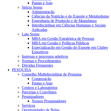
Pautas e Atas
Stricto Sensu
Administração
Ciências da Nutrição e do Esporte e Metabolismo
Engenharia de Produção e de Manufatura
Interdisciplinar em Ciências Humanas e Sociais
Aplicadas
Lato Sensu
MBA em Gestão Estratégica de Pessoas
MBA em Gestão e Políticas Públicas
Especialização em Gestão do Esporte em Clubes
Esportivos
Ingresso e processos seletivos
Normas e Procedimentos
Dúvidas Frequentes
PESQUISA
Conselho Multidisciplinar de Pesquisa
Composição
Pautas e Atas
Centros e Laboratórios
Parcerias e Convênios
Pesquisadores
Nossos Pesquisadores
Serviços
Oportunidades de Bolsa