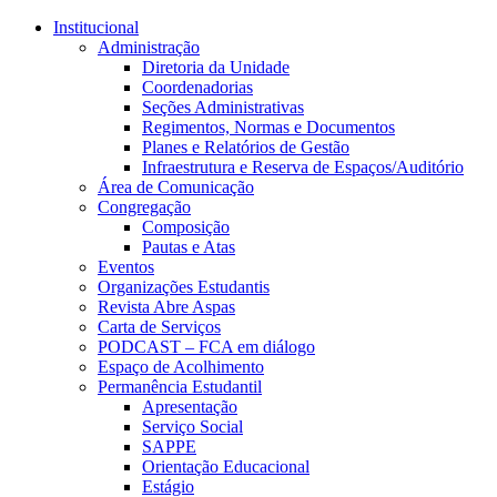
Conteúdo principal
Menu principal
Rodapé
Institucional
Administração
Diretoria da Unidade
Coordenadorias
Seções Administrativas
Regimentos, Normas e Documentos
Planes e Relatórios de Gestão
Infraestrutura e Reserva de Espaços/Auditório
Área de Comunicação
Congregação
Composição
Pautas e Atas
Eventos
Organizações Estudantis
Revista Abre Aspas
Carta de Serviços
PODCAST – FCA em diálogo
Espaço de Acolhimento
Permanência Estudantil
Apresentação
Serviço Social
SAPPE
Orientação Educacional
Estágio