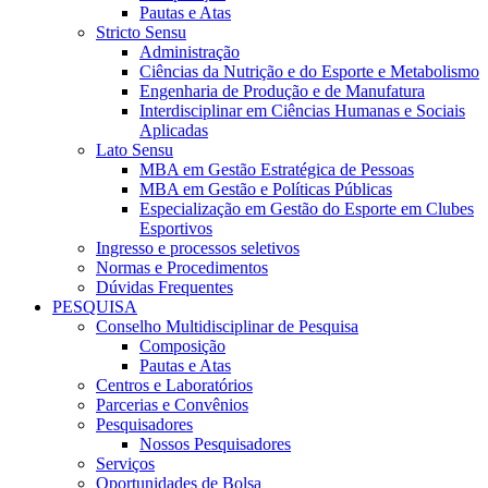
Pautas e Atas
Stricto Sensu
Administração
Ciências da Nutrição e do Esporte e Metabolismo
Engenharia de Produção e de Manufatura
Interdisciplinar em Ciências Humanas e Sociais
Aplicadas
Lato Sensu
MBA em Gestão Estratégica de Pessoas
MBA em Gestão e Políticas Públicas
Especialização em Gestão do Esporte em Clubes
Esportivos
Ingresso e processos seletivos
Normas e Procedimentos
Dúvidas Frequentes
PESQUISA
Conselho Multidisciplinar de Pesquisa
Composição
Pautas e Atas
Centros e Laboratórios
Parcerias e Convênios
Pesquisadores
Nossos Pesquisadores
Serviços
Oportunidades de Bolsa