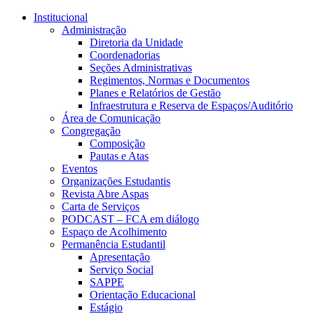
Conteúdo principal
Menu principal
Rodapé
Institucional
Administração
Diretoria da Unidade
Coordenadorias
Seções Administrativas
Regimentos, Normas e Documentos
Planes e Relatórios de Gestão
Infraestrutura e Reserva de Espaços/Auditório
Área de Comunicação
Congregação
Composição
Pautas e Atas
Eventos
Organizações Estudantis
Revista Abre Aspas
Carta de Serviços
PODCAST – FCA em diálogo
Espaço de Acolhimento
Permanência Estudantil
Apresentação
Serviço Social
SAPPE
Orientação Educacional
Estágio