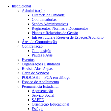
Conteúdo principal
Menu principal
Rodapé
Institucional
Administração
Diretoria da Unidade
Coordenadorias
Seções Administrativas
Regimentos, Normas e Documentos
Planes e Relatórios de Gestão
Infraestrutura e Reserva de Espaços/Auditório
Área de Comunicação
Congregação
Composição
Pautas e Atas
Eventos
Organizações Estudantis
Revista Abre Aspas
Carta de Serviços
PODCAST – FCA em diálogo
Espaço de Acolhimento
Permanência Estudantil
Apresentação
Serviço Social
SAPPE
Orientação Educacional
Estágio