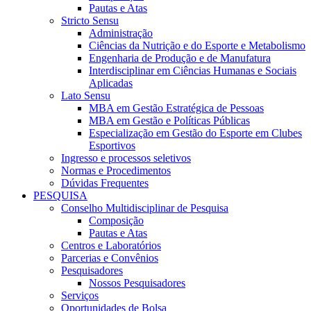
Pautas e Atas
Stricto Sensu
Administração
Ciências da Nutrição e do Esporte e Metabolismo
Engenharia de Produção e de Manufatura
Interdisciplinar em Ciências Humanas e Sociais
Aplicadas
Lato Sensu
MBA em Gestão Estratégica de Pessoas
MBA em Gestão e Políticas Públicas
Especialização em Gestão do Esporte em Clubes
Esportivos
Ingresso e processos seletivos
Normas e Procedimentos
Dúvidas Frequentes
PESQUISA
Conselho Multidisciplinar de Pesquisa
Composição
Pautas e Atas
Centros e Laboratórios
Parcerias e Convênios
Pesquisadores
Nossos Pesquisadores
Serviços
Oportunidades de Bolsa