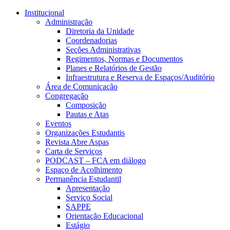
Conteúdo principal
Menu principal
Rodapé
Institucional
Administração
Diretoria da Unidade
Coordenadorias
Seções Administrativas
Regimentos, Normas e Documentos
Planes e Relatórios de Gestão
Infraestrutura e Reserva de Espaços/Auditório
Área de Comunicação
Congregação
Composição
Pautas e Atas
Eventos
Organizações Estudantis
Revista Abre Aspas
Carta de Serviços
PODCAST – FCA em diálogo
Espaço de Acolhimento
Permanência Estudantil
Apresentação
Serviço Social
SAPPE
Orientação Educacional
Estágio