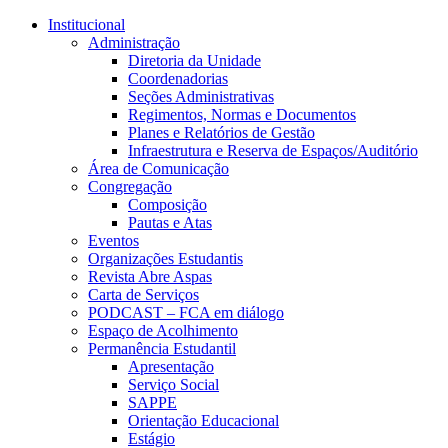
Conteúdo principal
Menu principal
Rodapé
Institucional
Administração
Diretoria da Unidade
Coordenadorias
Seções Administrativas
Regimentos, Normas e Documentos
Planes e Relatórios de Gestão
Infraestrutura e Reserva de Espaços/Auditório
Área de Comunicação
Congregação
Composição
Pautas e Atas
Eventos
Organizações Estudantis
Revista Abre Aspas
Carta de Serviços
PODCAST – FCA em diálogo
Espaço de Acolhimento
Permanência Estudantil
Apresentação
Serviço Social
SAPPE
Orientação Educacional
Estágio