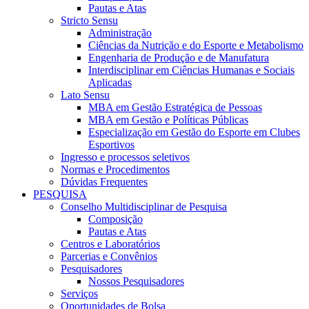
Pautas e Atas
Stricto Sensu
Administração
Ciências da Nutrição e do Esporte e Metabolismo
Engenharia de Produção e de Manufatura
Interdisciplinar em Ciências Humanas e Sociais
Aplicadas
Lato Sensu
MBA em Gestão Estratégica de Pessoas
MBA em Gestão e Políticas Públicas
Especialização em Gestão do Esporte em Clubes
Esportivos
Ingresso e processos seletivos
Normas e Procedimentos
Dúvidas Frequentes
PESQUISA
Conselho Multidisciplinar de Pesquisa
Composição
Pautas e Atas
Centros e Laboratórios
Parcerias e Convênios
Pesquisadores
Nossos Pesquisadores
Serviços
Oportunidades de Bolsa