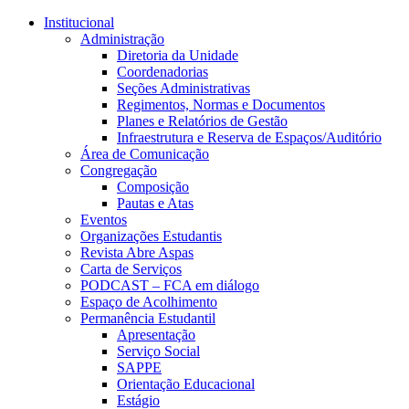
Conteúdo principal
Menu principal
Rodapé
Institucional
Administração
Diretoria da Unidade
Coordenadorias
Seções Administrativas
Regimentos, Normas e Documentos
Planes e Relatórios de Gestão
Infraestrutura e Reserva de Espaços/Auditório
Área de Comunicação
Congregação
Composição
Pautas e Atas
Eventos
Organizações Estudantis
Revista Abre Aspas
Carta de Serviços
PODCAST – FCA em diálogo
Espaço de Acolhimento
Permanência Estudantil
Apresentação
Serviço Social
SAPPE
Orientação Educacional
Estágio