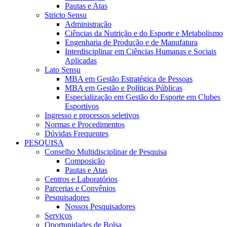
Pautas e Atas
Stricto Sensu
Administração
Ciências da Nutrição e do Esporte e Metabolismo
Engenharia de Produção e de Manufatura
Interdisciplinar em Ciências Humanas e Sociais
Aplicadas
Lato Sensu
MBA em Gestão Estratégica de Pessoas
MBA em Gestão e Políticas Públicas
Especialização em Gestão do Esporte em Clubes
Esportivos
Ingresso e processos seletivos
Normas e Procedimentos
Dúvidas Frequentes
PESQUISA
Conselho Multidisciplinar de Pesquisa
Composição
Pautas e Atas
Centros e Laboratórios
Parcerias e Convênios
Pesquisadores
Nossos Pesquisadores
Serviços
Oportunidades de Bolsa