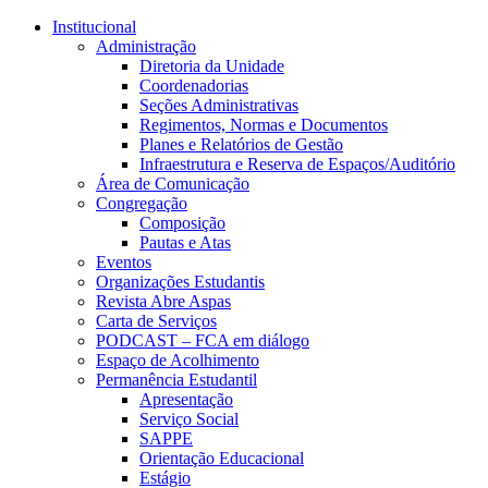
Conteúdo principal
Menu principal
Rodapé
Institucional
Administração
Diretoria da Unidade
Coordenadorias
Seções Administrativas
Regimentos, Normas e Documentos
Planes e Relatórios de Gestão
Infraestrutura e Reserva de Espaços/Auditório
Área de Comunicação
Congregação
Composição
Pautas e Atas
Eventos
Organizações Estudantis
Revista Abre Aspas
Carta de Serviços
PODCAST – FCA em diálogo
Espaço de Acolhimento
Permanência Estudantil
Apresentação
Serviço Social
SAPPE
Orientação Educacional
Estágio