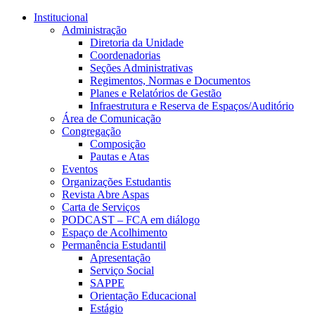
Conteúdo principal
Menu principal
Rodapé
Institucional
Administração
Diretoria da Unidade
Coordenadorias
Seções Administrativas
Regimentos, Normas e Documentos
Planes e Relatórios de Gestão
Infraestrutura e Reserva de Espaços/Auditório
Área de Comunicação
Congregação
Composição
Pautas e Atas
Eventos
Organizações Estudantis
Revista Abre Aspas
Carta de Serviços
PODCAST – FCA em diálogo
Espaço de Acolhimento
Permanência Estudantil
Apresentação
Serviço Social
SAPPE
Orientação Educacional
Estágio