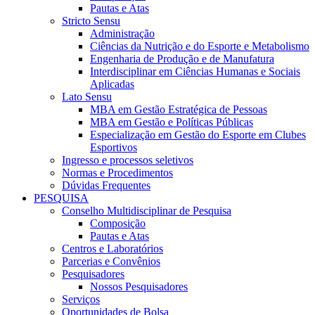
Pautas e Atas
Stricto Sensu
Administração
Ciências da Nutrição e do Esporte e Metabolismo
Engenharia de Produção e de Manufatura
Interdisciplinar em Ciências Humanas e Sociais
Aplicadas
Lato Sensu
MBA em Gestão Estratégica de Pessoas
MBA em Gestão e Políticas Públicas
Especialização em Gestão do Esporte em Clubes
Esportivos
Ingresso e processos seletivos
Normas e Procedimentos
Dúvidas Frequentes
PESQUISA
Conselho Multidisciplinar de Pesquisa
Composição
Pautas e Atas
Centros e Laboratórios
Parcerias e Convênios
Pesquisadores
Nossos Pesquisadores
Serviços
Oportunidades de Bolsa