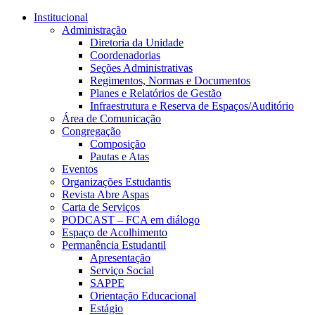
Conteúdo principal
Menu principal
Rodapé
Institucional
Administração
Diretoria da Unidade
Coordenadorias
Seções Administrativas
Regimentos, Normas e Documentos
Planes e Relatórios de Gestão
Infraestrutura e Reserva de Espaços/Auditório
Área de Comunicação
Congregação
Composição
Pautas e Atas
Eventos
Organizações Estudantis
Revista Abre Aspas
Carta de Serviços
PODCAST – FCA em diálogo
Espaço de Acolhimento
Permanência Estudantil
Apresentação
Serviço Social
SAPPE
Orientação Educacional
Estágio