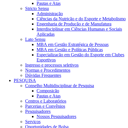
Pautas e Atas
Stricto Sensu
Administração
Ciências da Nutrição e do Esporte e Metabolismo
Engenharia de Produção e de Manufatura
Interdisciplinar em Ciências Humanas e Sociais
Aplicadas
Lato Sensu
MBA em Gestão Estratégica de Pessoas
MBA em Gestão e Políticas Públicas
Especialização em Gestão do Esporte em Clubes
Esportivos
Ingresso e processos seletivos
Normas e Procedimentos
Dúvidas Frequentes
PESQUISA
Conselho Multidisciplinar de Pesquisa
Composição
Pautas e Atas
Centros e Laboratórios
Parcerias e Convênios
Pesquisadores
Nossos Pesquisadores
Serviços
Oportunidades de Bolsa