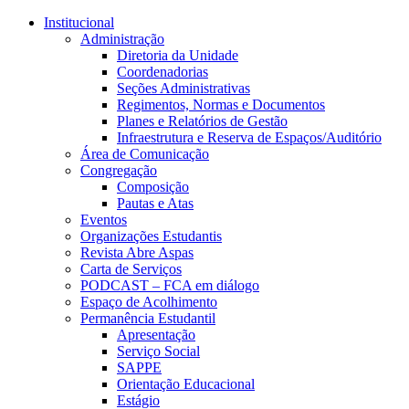
Conteúdo principal
Menu principal
Rodapé
Institucional
Administração
Diretoria da Unidade
Coordenadorias
Seções Administrativas
Regimentos, Normas e Documentos
Planes e Relatórios de Gestão
Infraestrutura e Reserva de Espaços/Auditório
Área de Comunicação
Congregação
Composição
Pautas e Atas
Eventos
Organizações Estudantis
Revista Abre Aspas
Carta de Serviços
PODCAST – FCA em diálogo
Espaço de Acolhimento
Permanência Estudantil
Apresentação
Serviço Social
SAPPE
Orientação Educacional
Estágio