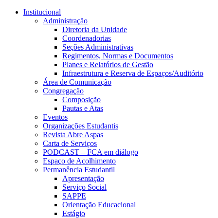
Conteúdo principal
Menu principal
Rodapé
Institucional
Administração
Diretoria da Unidade
Coordenadorias
Seções Administrativas
Regimentos, Normas e Documentos
Planes e Relatórios de Gestão
Infraestrutura e Reserva de Espaços/Auditório
Área de Comunicação
Congregação
Composição
Pautas e Atas
Eventos
Organizações Estudantis
Revista Abre Aspas
Carta de Serviços
PODCAST – FCA em diálogo
Espaço de Acolhimento
Permanência Estudantil
Apresentação
Serviço Social
SAPPE
Orientação Educacional
Estágio