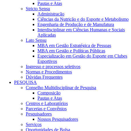
Pautas e Atas
Stricto Sensu
Administração
Ciências da Nutrição e do Esporte e Metabolismo
Engenharia de Produção e de Manufatura
Interdisciplinar em Ciências Humanas e Sociais
Aplicadas
Lato Sensu
MBA em Gestão Estratégica de Pessoas
MBA em Gestão e Políticas Públicas
Especialização em Gestão do Esporte em Clubes
Esportivos
Ingresso e processos seletivos
Normas e Procedimentos
Dúvidas Frequentes
PESQUISA
Conselho Multidisciplinar de Pesquisa
Composição
Pautas e Atas
Centros e Laboratórios
Parcerias e Convênios
Pesquisadores
Nossos Pesquisadores
Serviços
Oportunidades de Bolsa