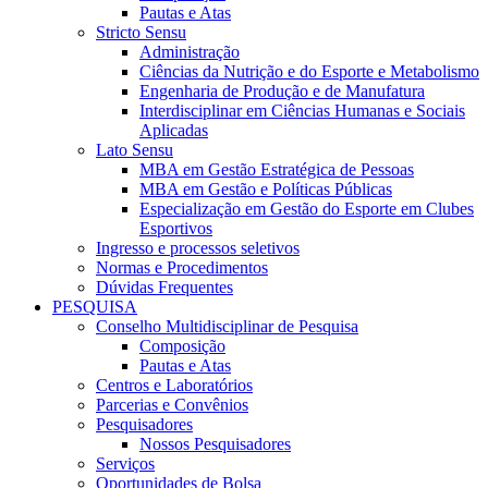
Pautas e Atas
Stricto Sensu
Administração
Ciências da Nutrição e do Esporte e Metabolismo
Engenharia de Produção e de Manufatura
Interdisciplinar em Ciências Humanas e Sociais
Aplicadas
Lato Sensu
MBA em Gestão Estratégica de Pessoas
MBA em Gestão e Políticas Públicas
Especialização em Gestão do Esporte em Clubes
Esportivos
Ingresso e processos seletivos
Normas e Procedimentos
Dúvidas Frequentes
PESQUISA
Conselho Multidisciplinar de Pesquisa
Composição
Pautas e Atas
Centros e Laboratórios
Parcerias e Convênios
Pesquisadores
Nossos Pesquisadores
Serviços
Oportunidades de Bolsa