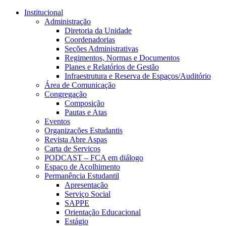
Conteúdo principal
Menu principal
Rodapé
Institucional
Administração
Diretoria da Unidade
Coordenadorias
Seções Administrativas
Regimentos, Normas e Documentos
Planes e Relatórios de Gestão
Infraestrutura e Reserva de Espaços/Auditório
Área de Comunicação
Congregação
Composição
Pautas e Atas
Eventos
Organizações Estudantis
Revista Abre Aspas
Carta de Serviços
PODCAST – FCA em diálogo
Espaço de Acolhimento
Permanência Estudantil
Apresentação
Serviço Social
SAPPE
Orientação Educacional
Estágio