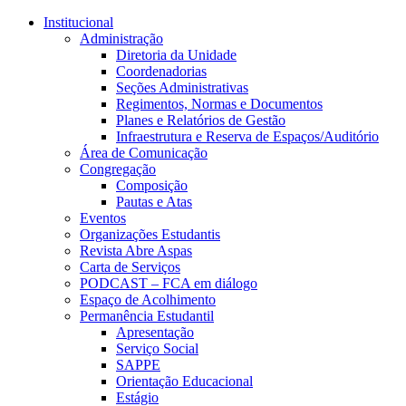
Conteúdo principal
Menu principal
Rodapé
Institucional
Administração
Diretoria da Unidade
Coordenadorias
Seções Administrativas
Regimentos, Normas e Documentos
Planes e Relatórios de Gestão
Infraestrutura e Reserva de Espaços/Auditório
Área de Comunicação
Congregação
Composição
Pautas e Atas
Eventos
Organizações Estudantis
Revista Abre Aspas
Carta de Serviços
PODCAST – FCA em diálogo
Espaço de Acolhimento
Permanência Estudantil
Apresentação
Serviço Social
SAPPE
Orientação Educacional
Estágio