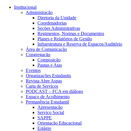
Conteúdo principal
Menu principal
Rodapé
Institucional
Administração
Diretoria da Unidade
Coordenadorias
Seções Administrativas
Regimentos, Normas e Documentos
Planes e Relatórios de Gestão
Infraestrutura e Reserva de Espaços/Auditório
Área de Comunicação
Congregação
Composição
Pautas e Atas
Eventos
Organizações Estudantis
Revista Abre Aspas
Carta de Serviços
PODCAST – FCA em diálogo
Espaço de Acolhimento
Permanência Estudantil
Apresentação
Serviço Social
SAPPE
Orientação Educacional
Estágio