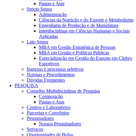
Pautas e Atas
Stricto Sensu
Administração
Ciências da Nutrição e do Esporte e Metabolismo
Engenharia de Produção e de Manufatura
Interdisciplinar em Ciências Humanas e Sociais
Aplicadas
Lato Sensu
MBA em Gestão Estratégica de Pessoas
MBA em Gestão e Políticas Públicas
Especialização em Gestão do Esporte em Clubes
Esportivos
Ingresso e processos seletivos
Normas e Procedimentos
Dúvidas Frequentes
PESQUISA
Conselho Multidisciplinar de Pesquisa
Composição
Pautas e Atas
Centros e Laboratórios
Parcerias e Convênios
Pesquisadores
Nossos Pesquisadores
Serviços
Oportunidades de Bolsa