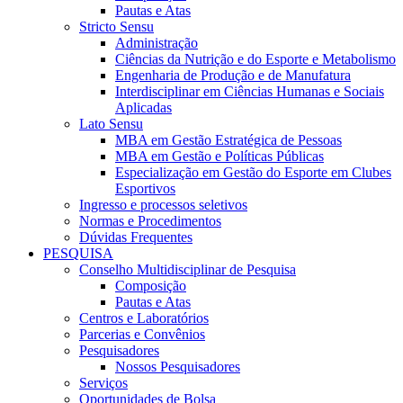
Pautas e Atas
Stricto Sensu
Administração
Ciências da Nutrição e do Esporte e Metabolismo
Engenharia de Produção e de Manufatura
Interdisciplinar em Ciências Humanas e Sociais
Aplicadas
Lato Sensu
MBA em Gestão Estratégica de Pessoas
MBA em Gestão e Políticas Públicas
Especialização em Gestão do Esporte em Clubes
Esportivos
Ingresso e processos seletivos
Normas e Procedimentos
Dúvidas Frequentes
PESQUISA
Conselho Multidisciplinar de Pesquisa
Composição
Pautas e Atas
Centros e Laboratórios
Parcerias e Convênios
Pesquisadores
Nossos Pesquisadores
Serviços
Oportunidades de Bolsa