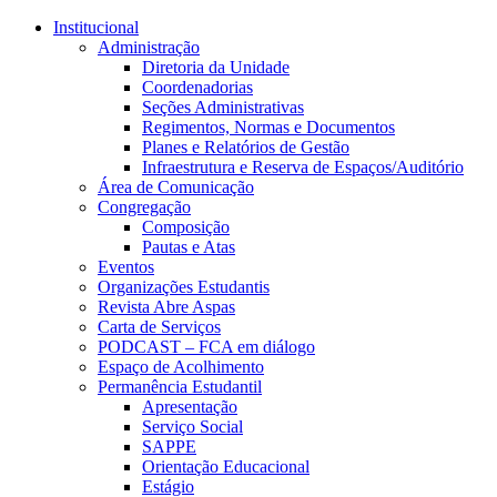
Conteúdo principal
Menu principal
Rodapé
Institucional
Administração
Diretoria da Unidade
Coordenadorias
Seções Administrativas
Regimentos, Normas e Documentos
Planes e Relatórios de Gestão
Infraestrutura e Reserva de Espaços/Auditório
Área de Comunicação
Congregação
Composição
Pautas e Atas
Eventos
Organizações Estudantis
Revista Abre Aspas
Carta de Serviços
PODCAST – FCA em diálogo
Espaço de Acolhimento
Permanência Estudantil
Apresentação
Serviço Social
SAPPE
Orientação Educacional
Estágio