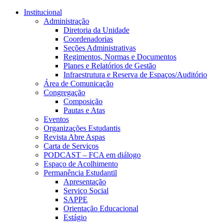
Conteúdo principal
Menu principal
Rodapé
Institucional
Administração
Diretoria da Unidade
Coordenadorias
Seções Administrativas
Regimentos, Normas e Documentos
Planes e Relatórios de Gestão
Infraestrutura e Reserva de Espaços/Auditório
Área de Comunicação
Congregação
Composição
Pautas e Atas
Eventos
Organizações Estudantis
Revista Abre Aspas
Carta de Serviços
PODCAST – FCA em diálogo
Espaço de Acolhimento
Permanência Estudantil
Apresentação
Serviço Social
SAPPE
Orientação Educacional
Estágio