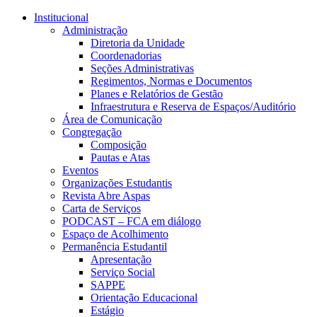
Conteúdo principal
Menu principal
Rodapé
Institucional
Administração
Diretoria da Unidade
Coordenadorias
Seções Administrativas
Regimentos, Normas e Documentos
Planes e Relatórios de Gestão
Infraestrutura e Reserva de Espaços/Auditório
Área de Comunicação
Congregação
Composição
Pautas e Atas
Eventos
Organizações Estudantis
Revista Abre Aspas
Carta de Serviços
PODCAST – FCA em diálogo
Espaço de Acolhimento
Permanência Estudantil
Apresentação
Serviço Social
SAPPE
Orientação Educacional
Estágio