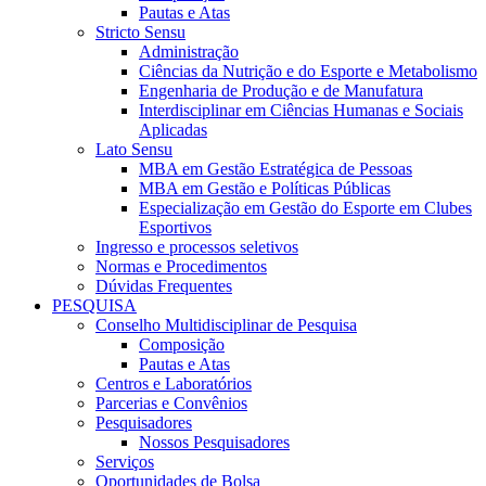
Pautas e Atas
Stricto Sensu
Administração
Ciências da Nutrição e do Esporte e Metabolismo
Engenharia de Produção e de Manufatura
Interdisciplinar em Ciências Humanas e Sociais
Aplicadas
Lato Sensu
MBA em Gestão Estratégica de Pessoas
MBA em Gestão e Políticas Públicas
Especialização em Gestão do Esporte em Clubes
Esportivos
Ingresso e processos seletivos
Normas e Procedimentos
Dúvidas Frequentes
PESQUISA
Conselho Multidisciplinar de Pesquisa
Composição
Pautas e Atas
Centros e Laboratórios
Parcerias e Convênios
Pesquisadores
Nossos Pesquisadores
Serviços
Oportunidades de Bolsa