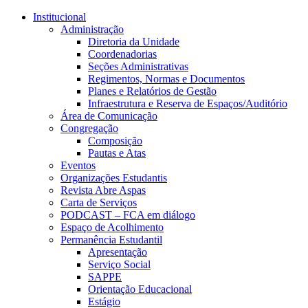
Conteúdo principal
Menu principal
Rodapé
Institucional
Administração
Diretoria da Unidade
Coordenadorias
Seções Administrativas
Regimentos, Normas e Documentos
Planes e Relatórios de Gestão
Infraestrutura e Reserva de Espaços/Auditório
Área de Comunicação
Congregação
Composição
Pautas e Atas
Eventos
Organizações Estudantis
Revista Abre Aspas
Carta de Serviços
PODCAST – FCA em diálogo
Espaço de Acolhimento
Permanência Estudantil
Apresentação
Serviço Social
SAPPE
Orientação Educacional
Estágio