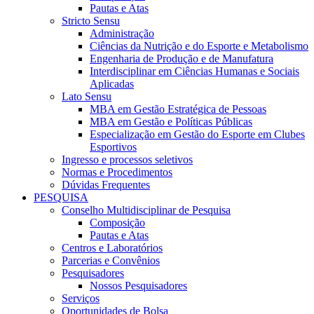
Pautas e Atas
Stricto Sensu
Administração
Ciências da Nutrição e do Esporte e Metabolismo
Engenharia de Produção e de Manufatura
Interdisciplinar em Ciências Humanas e Sociais
Aplicadas
Lato Sensu
MBA em Gestão Estratégica de Pessoas
MBA em Gestão e Políticas Públicas
Especialização em Gestão do Esporte em Clubes
Esportivos
Ingresso e processos seletivos
Normas e Procedimentos
Dúvidas Frequentes
PESQUISA
Conselho Multidisciplinar de Pesquisa
Composição
Pautas e Atas
Centros e Laboratórios
Parcerias e Convênios
Pesquisadores
Nossos Pesquisadores
Serviços
Oportunidades de Bolsa