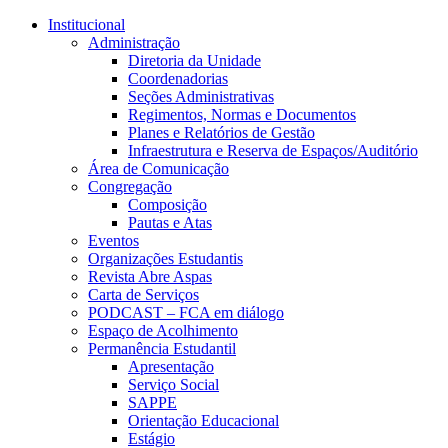
Conteúdo principal
Menu principal
Rodapé
Institucional
Administração
Diretoria da Unidade
Coordenadorias
Seções Administrativas
Regimentos, Normas e Documentos
Planes e Relatórios de Gestão
Infraestrutura e Reserva de Espaços/Auditório
Área de Comunicação
Congregação
Composição
Pautas e Atas
Eventos
Organizações Estudantis
Revista Abre Aspas
Carta de Serviços
PODCAST – FCA em diálogo
Espaço de Acolhimento
Permanência Estudantil
Apresentação
Serviço Social
SAPPE
Orientação Educacional
Estágio