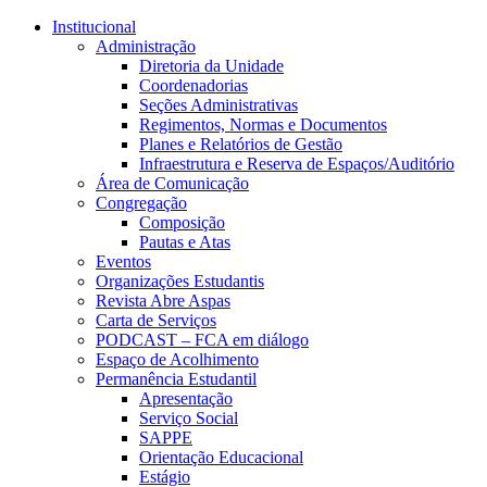
Conteúdo principal
Menu principal
Rodapé
Institucional
Administração
Diretoria da Unidade
Coordenadorias
Seções Administrativas
Regimentos, Normas e Documentos
Planes e Relatórios de Gestão
Infraestrutura e Reserva de Espaços/Auditório
Área de Comunicação
Congregação
Composição
Pautas e Atas
Eventos
Organizações Estudantis
Revista Abre Aspas
Carta de Serviços
PODCAST – FCA em diálogo
Espaço de Acolhimento
Permanência Estudantil
Apresentação
Serviço Social
SAPPE
Orientação Educacional
Estágio