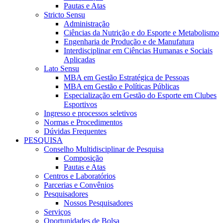
Pautas e Atas
Stricto Sensu
Administração
Ciências da Nutrição e do Esporte e Metabolismo
Engenharia de Produção e de Manufatura
Interdisciplinar em Ciências Humanas e Sociais
Aplicadas
Lato Sensu
MBA em Gestão Estratégica de Pessoas
MBA em Gestão e Políticas Públicas
Especialização em Gestão do Esporte em Clubes
Esportivos
Ingresso e processos seletivos
Normas e Procedimentos
Dúvidas Frequentes
PESQUISA
Conselho Multidisciplinar de Pesquisa
Composição
Pautas e Atas
Centros e Laboratórios
Parcerias e Convênios
Pesquisadores
Nossos Pesquisadores
Serviços
Oportunidades de Bolsa