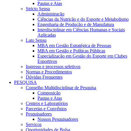
Pautas e Atas
Stricto Sensu
Administração
Ciências da Nutrição e do Esporte e Metabolismo
Engenharia de Produção e de Manufatura
Interdisciplinar em Ciências Humanas e Sociais
Aplicadas
Lato Sensu
MBA em Gestão Estratégica de Pessoas
MBA em Gestão e Políticas Públicas
Especialização em Gestão do Esporte em Clubes
Esportivos
Ingresso e processos seletivos
Normas e Procedimentos
Dúvidas Frequentes
PESQUISA
Conselho Multidisciplinar de Pesquisa
Composição
Pautas e Atas
Centros e Laboratórios
Parcerias e Convênios
Pesquisadores
Nossos Pesquisadores
Serviços
Oportunidades de Bolsa