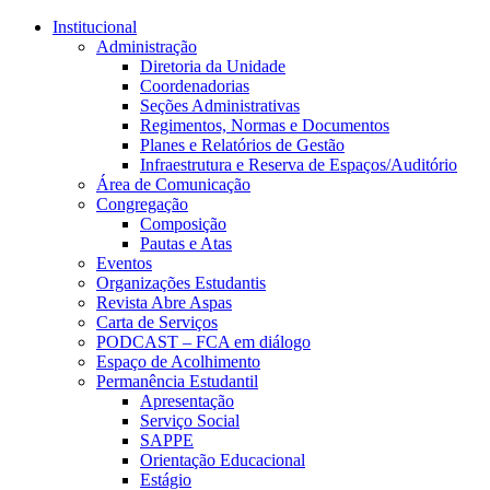
Conteúdo principal
Menu principal
Rodapé
Institucional
Administração
Diretoria da Unidade
Coordenadorias
Seções Administrativas
Regimentos, Normas e Documentos
Planes e Relatórios de Gestão
Infraestrutura e Reserva de Espaços/Auditório
Área de Comunicação
Congregação
Composição
Pautas e Atas
Eventos
Organizações Estudantis
Revista Abre Aspas
Carta de Serviços
PODCAST – FCA em diálogo
Espaço de Acolhimento
Permanência Estudantil
Apresentação
Serviço Social
SAPPE
Orientação Educacional
Estágio