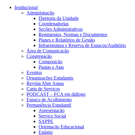
Conteúdo principal
Menu principal
Rodapé
Institucional
Administração
Diretoria da Unidade
Coordenadorias
Seções Administrativas
Regimentos, Normas e Documentos
Planes e Relatórios de Gestão
Infraestrutura e Reserva de Espaços/Auditório
Área de Comunicação
Congregação
Composição
Pautas e Atas
Eventos
Organizações Estudantis
Revista Abre Aspas
Carta de Serviços
PODCAST – FCA em diálogo
Espaço de Acolhimento
Permanência Estudantil
Apresentação
Serviço Social
SAPPE
Orientação Educacional
Estágio