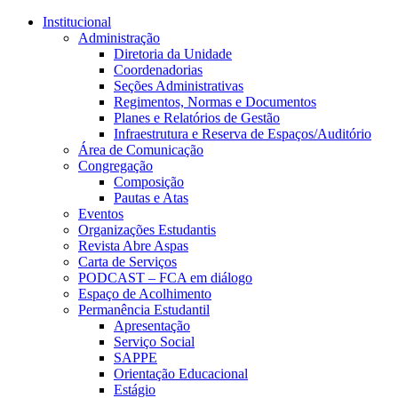
Conteúdo principal
Menu principal
Rodapé
Institucional
Administração
Diretoria da Unidade
Coordenadorias
Seções Administrativas
Regimentos, Normas e Documentos
Planes e Relatórios de Gestão
Infraestrutura e Reserva de Espaços/Auditório
Área de Comunicação
Congregação
Composição
Pautas e Atas
Eventos
Organizações Estudantis
Revista Abre Aspas
Carta de Serviços
PODCAST – FCA em diálogo
Espaço de Acolhimento
Permanência Estudantil
Apresentação
Serviço Social
SAPPE
Orientação Educacional
Estágio