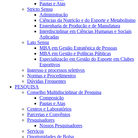
Pautas e Atas
Stricto Sensu
Administração
Ciências da Nutrição e do Esporte e Metabolismo
Engenharia de Produção e de Manufatura
Interdisciplinar em Ciências Humanas e Sociais
Aplicadas
Lato Sensu
MBA em Gestão Estratégica de Pessoas
MBA em Gestão e Políticas Públicas
Especialização em Gestão do Esporte em Clubes
Esportivos
Ingresso e processos seletivos
Normas e Procedimentos
Dúvidas Frequentes
PESQUISA
Conselho Multidisciplinar de Pesquisa
Composição
Pautas e Atas
Centros e Laboratórios
Parcerias e Convênios
Pesquisadores
Nossos Pesquisadores
Serviços
Oportunidades de Bolsa