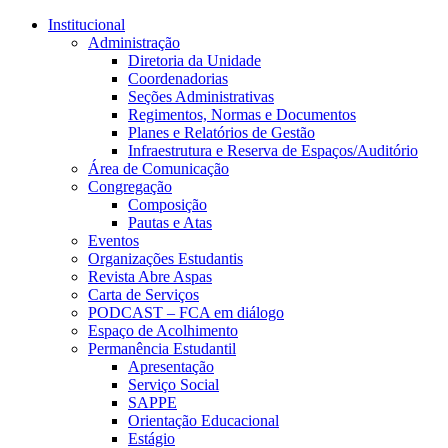
Conteúdo principal
Menu principal
Rodapé
Institucional
Administração
Diretoria da Unidade
Coordenadorias
Seções Administrativas
Regimentos, Normas e Documentos
Planes e Relatórios de Gestão
Infraestrutura e Reserva de Espaços/Auditório
Área de Comunicação
Congregação
Composição
Pautas e Atas
Eventos
Organizações Estudantis
Revista Abre Aspas
Carta de Serviços
PODCAST – FCA em diálogo
Espaço de Acolhimento
Permanência Estudantil
Apresentação
Serviço Social
SAPPE
Orientação Educacional
Estágio