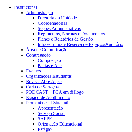
Conteúdo principal
Menu principal
Rodapé
Institucional
Administração
Diretoria da Unidade
Coordenadorias
Seções Administrativas
Regimentos, Normas e Documentos
Planes e Relatórios de Gestão
Infraestrutura e Reserva de Espaços/Auditório
Área de Comunicação
Congregação
Composição
Pautas e Atas
Eventos
Organizações Estudantis
Revista Abre Aspas
Carta de Serviços
PODCAST – FCA em diálogo
Espaço de Acolhimento
Permanência Estudantil
Apresentação
Serviço Social
SAPPE
Orientação Educacional
Estágio