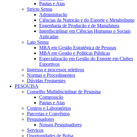
Pautas e Atas
Stricto Sensu
Administração
Ciências da Nutrição e do Esporte e Metabolismo
Engenharia de Produção e de Manufatura
Interdisciplinar em Ciências Humanas e Sociais
Aplicadas
Lato Sensu
MBA em Gestão Estratégica de Pessoas
MBA em Gestão e Políticas Públicas
Especialização em Gestão do Esporte em Clubes
Esportivos
Ingresso e processos seletivos
Normas e Procedimentos
Dúvidas Frequentes
PESQUISA
Conselho Multidisciplinar de Pesquisa
Composição
Pautas e Atas
Centros e Laboratórios
Parcerias e Convênios
Pesquisadores
Nossos Pesquisadores
Serviços
Oportunidades de Bolsa