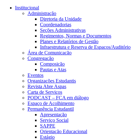
Conteúdo principal
Menu principal
Rodapé
Institucional
Administração
Diretoria da Unidade
Coordenadorias
Seções Administrativas
Regimentos, Normas e Documentos
Planes e Relatórios de Gestão
Infraestrutura e Reserva de Espaços/Auditório
Área de Comunicação
Congregação
Composição
Pautas e Atas
Eventos
Organizações Estudantis
Revista Abre Aspas
Carta de Serviços
PODCAST – FCA em diálogo
Espaço de Acolhimento
Permanência Estudantil
Apresentação
Serviço Social
SAPPE
Orientação Educacional
Estágio