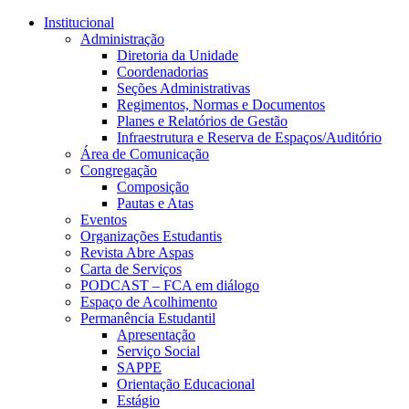
Conteúdo principal
Menu principal
Rodapé
Institucional
Administração
Diretoria da Unidade
Coordenadorias
Seções Administrativas
Regimentos, Normas e Documentos
Planes e Relatórios de Gestão
Infraestrutura e Reserva de Espaços/Auditório
Área de Comunicação
Congregação
Composição
Pautas e Atas
Eventos
Organizações Estudantis
Revista Abre Aspas
Carta de Serviços
PODCAST – FCA em diálogo
Espaço de Acolhimento
Permanência Estudantil
Apresentação
Serviço Social
SAPPE
Orientação Educacional
Estágio