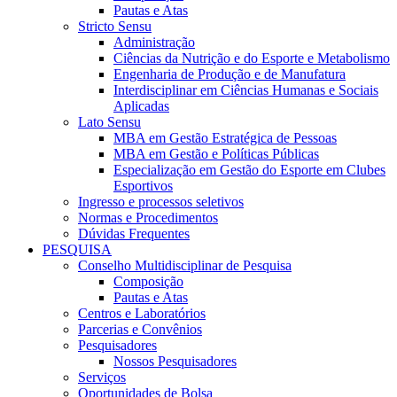
Pautas e Atas
Stricto Sensu
Administração
Ciências da Nutrição e do Esporte e Metabolismo
Engenharia de Produção e de Manufatura
Interdisciplinar em Ciências Humanas e Sociais
Aplicadas
Lato Sensu
MBA em Gestão Estratégica de Pessoas
MBA em Gestão e Políticas Públicas
Especialização em Gestão do Esporte em Clubes
Esportivos
Ingresso e processos seletivos
Normas e Procedimentos
Dúvidas Frequentes
PESQUISA
Conselho Multidisciplinar de Pesquisa
Composição
Pautas e Atas
Centros e Laboratórios
Parcerias e Convênios
Pesquisadores
Nossos Pesquisadores
Serviços
Oportunidades de Bolsa