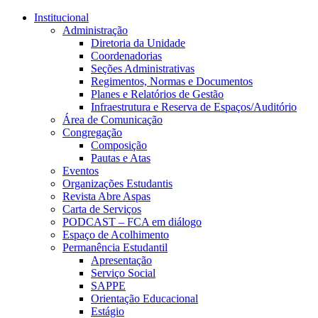
Conteúdo principal
Menu principal
Rodapé
Institucional
Administração
Diretoria da Unidade
Coordenadorias
Seções Administrativas
Regimentos, Normas e Documentos
Planes e Relatórios de Gestão
Infraestrutura e Reserva de Espaços/Auditório
Área de Comunicação
Congregação
Composição
Pautas e Atas
Eventos
Organizações Estudantis
Revista Abre Aspas
Carta de Serviços
PODCAST – FCA em diálogo
Espaço de Acolhimento
Permanência Estudantil
Apresentação
Serviço Social
SAPPE
Orientação Educacional
Estágio