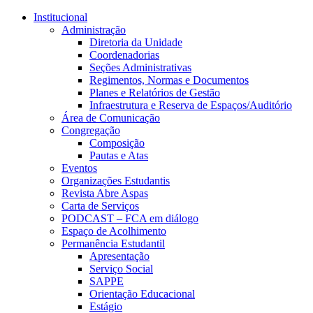
Conteúdo principal
Menu principal
Rodapé
Institucional
Administração
Diretoria da Unidade
Coordenadorias
Seções Administrativas
Regimentos, Normas e Documentos
Planes e Relatórios de Gestão
Infraestrutura e Reserva de Espaços/Auditório
Área de Comunicação
Congregação
Composição
Pautas e Atas
Eventos
Organizações Estudantis
Revista Abre Aspas
Carta de Serviços
PODCAST – FCA em diálogo
Espaço de Acolhimento
Permanência Estudantil
Apresentação
Serviço Social
SAPPE
Orientação Educacional
Estágio