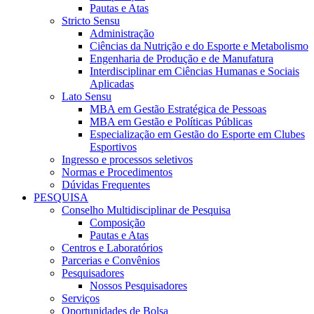
Pautas e Atas
Stricto Sensu
Administração
Ciências da Nutrição e do Esporte e Metabolismo
Engenharia de Produção e de Manufatura
Interdisciplinar em Ciências Humanas e Sociais
Aplicadas
Lato Sensu
MBA em Gestão Estratégica de Pessoas
MBA em Gestão e Políticas Públicas
Especialização em Gestão do Esporte em Clubes
Esportivos
Ingresso e processos seletivos
Normas e Procedimentos
Dúvidas Frequentes
PESQUISA
Conselho Multidisciplinar de Pesquisa
Composição
Pautas e Atas
Centros e Laboratórios
Parcerias e Convênios
Pesquisadores
Nossos Pesquisadores
Serviços
Oportunidades de Bolsa