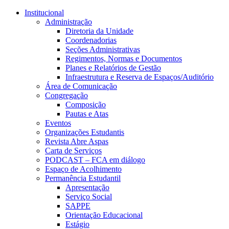
Conteúdo principal
Menu principal
Rodapé
Institucional
Administração
Diretoria da Unidade
Coordenadorias
Seções Administrativas
Regimentos, Normas e Documentos
Planes e Relatórios de Gestão
Infraestrutura e Reserva de Espaços/Auditório
Área de Comunicação
Congregação
Composição
Pautas e Atas
Eventos
Organizações Estudantis
Revista Abre Aspas
Carta de Serviços
PODCAST – FCA em diálogo
Espaço de Acolhimento
Permanência Estudantil
Apresentação
Serviço Social
SAPPE
Orientação Educacional
Estágio