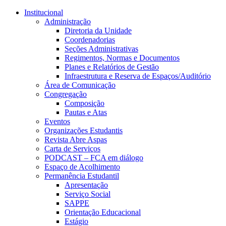
Conteúdo principal
Menu principal
Rodapé
Institucional
Administração
Diretoria da Unidade
Coordenadorias
Seções Administrativas
Regimentos, Normas e Documentos
Planes e Relatórios de Gestão
Infraestrutura e Reserva de Espaços/Auditório
Área de Comunicação
Congregação
Composição
Pautas e Atas
Eventos
Organizações Estudantis
Revista Abre Aspas
Carta de Serviços
PODCAST – FCA em diálogo
Espaço de Acolhimento
Permanência Estudantil
Apresentação
Serviço Social
SAPPE
Orientação Educacional
Estágio