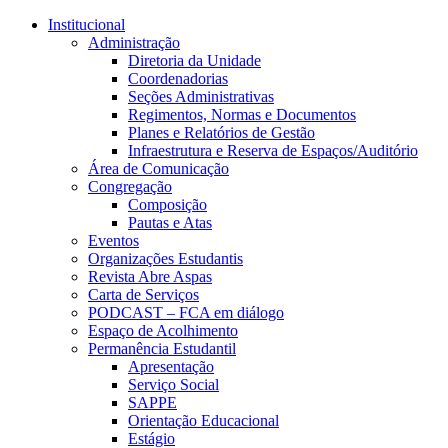
Conteúdo principal
Menu principal
Rodapé
Institucional
Administração
Diretoria da Unidade
Coordenadorias
Seções Administrativas
Regimentos, Normas e Documentos
Planes e Relatórios de Gestão
Infraestrutura e Reserva de Espaços/Auditório
Área de Comunicação
Congregação
Composição
Pautas e Atas
Eventos
Organizações Estudantis
Revista Abre Aspas
Carta de Serviços
PODCAST – FCA em diálogo
Espaço de Acolhimento
Permanência Estudantil
Apresentação
Serviço Social
SAPPE
Orientação Educacional
Estágio