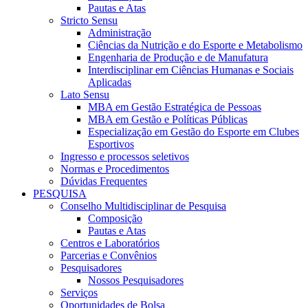
Pautas e Atas
Stricto Sensu
Administração
Ciências da Nutrição e do Esporte e Metabolismo
Engenharia de Produção e de Manufatura
Interdisciplinar em Ciências Humanas e Sociais
Aplicadas
Lato Sensu
MBA em Gestão Estratégica de Pessoas
MBA em Gestão e Políticas Públicas
Especialização em Gestão do Esporte em Clubes
Esportivos
Ingresso e processos seletivos
Normas e Procedimentos
Dúvidas Frequentes
PESQUISA
Conselho Multidisciplinar de Pesquisa
Composição
Pautas e Atas
Centros e Laboratórios
Parcerias e Convênios
Pesquisadores
Nossos Pesquisadores
Serviços
Oportunidades de Bolsa