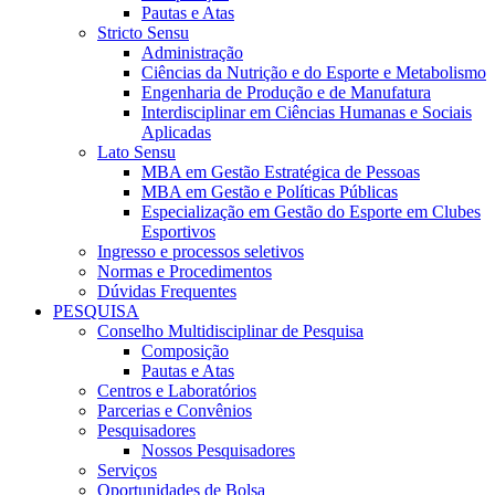
Pautas e Atas
Stricto Sensu
Administração
Ciências da Nutrição e do Esporte e Metabolismo
Engenharia de Produção e de Manufatura
Interdisciplinar em Ciências Humanas e Sociais
Aplicadas
Lato Sensu
MBA em Gestão Estratégica de Pessoas
MBA em Gestão e Políticas Públicas
Especialização em Gestão do Esporte em Clubes
Esportivos
Ingresso e processos seletivos
Normas e Procedimentos
Dúvidas Frequentes
PESQUISA
Conselho Multidisciplinar de Pesquisa
Composição
Pautas e Atas
Centros e Laboratórios
Parcerias e Convênios
Pesquisadores
Nossos Pesquisadores
Serviços
Oportunidades de Bolsa