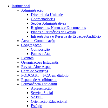
Conteúdo principal
Menu principal
Rodapé
Institucional
Administração
Diretoria da Unidade
Coordenadorias
Seções Administrativas
Regimentos, Normas e Documentos
Planes e Relatórios de Gestão
Infraestrutura e Reserva de Espaços/Auditório
Área de Comunicação
Congregação
Composição
Pautas e Atas
Eventos
Organizações Estudantis
Revista Abre Aspas
Carta de Serviços
PODCAST – FCA em diálogo
Espaço de Acolhimento
Permanência Estudantil
Apresentação
Serviço Social
SAPPE
Orientação Educacional
Estágio