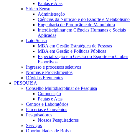
Pautas e Atas
Stricto Sensu
Administração
Ciências da Nutrição e do Esporte e Metabolismo
Engenharia de Produção e de Manufatura
Interdisciplinar em Ciências Humanas e Sociais
Aplicadas
Lato Sensu
MBA em Gestão Estratégica de Pessoas
MBA em Gestão e Políticas Públicas
Especialização em Gestão do Esporte em Clubes
Esportivos
Ingresso e processos seletivos
Normas e Procedimentos
Dúvidas Frequentes
PESQUISA
Conselho Multidisciplinar de Pesquisa
Composição
Pautas e Atas
Centros e Laboratórios
Parcerias e Convênios
Pesquisadores
Nossos Pesquisadores
Serviços
Oportunidades de Bolsa