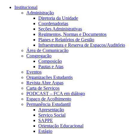
Conteúdo principal
Menu principal
Rodapé
Institucional
Administração
Diretoria da Unidade
Coordenadorias
Seções Administrativas
Regimentos, Normas e Documentos
Planes e Relatórios de Gestão
Infraestrutura e Reserva de Espaços/Auditório
Área de Comunicação
Congregação
Composição
Pautas e Atas
Eventos
Organizações Estudantis
Revista Abre Aspas
Carta de Serviços
PODCAST – FCA em diálogo
Espaço de Acolhimento
Permanência Estudantil
Apresentação
Serviço Social
SAPPE
Orientação Educacional
Estágio