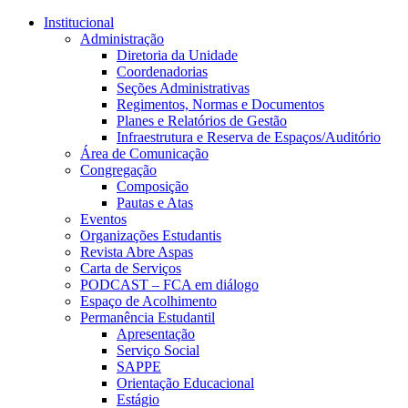
Conteúdo principal
Menu principal
Rodapé
Institucional
Administração
Diretoria da Unidade
Coordenadorias
Seções Administrativas
Regimentos, Normas e Documentos
Planes e Relatórios de Gestão
Infraestrutura e Reserva de Espaços/Auditório
Área de Comunicação
Congregação
Composição
Pautas e Atas
Eventos
Organizações Estudantis
Revista Abre Aspas
Carta de Serviços
PODCAST – FCA em diálogo
Espaço de Acolhimento
Permanência Estudantil
Apresentação
Serviço Social
SAPPE
Orientação Educacional
Estágio