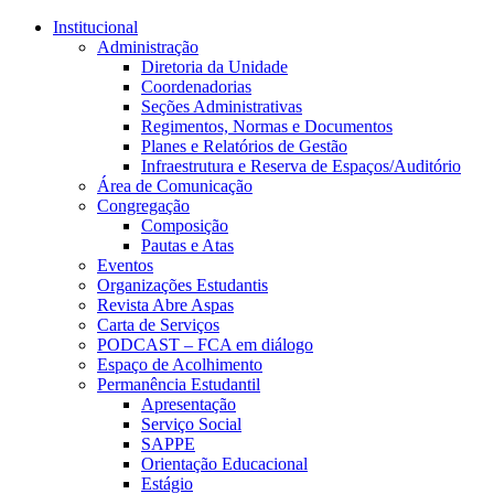
Conteúdo principal
Menu principal
Rodapé
Institucional
Administração
Diretoria da Unidade
Coordenadorias
Seções Administrativas
Regimentos, Normas e Documentos
Planes e Relatórios de Gestão
Infraestrutura e Reserva de Espaços/Auditório
Área de Comunicação
Congregação
Composição
Pautas e Atas
Eventos
Organizações Estudantis
Revista Abre Aspas
Carta de Serviços
PODCAST – FCA em diálogo
Espaço de Acolhimento
Permanência Estudantil
Apresentação
Serviço Social
SAPPE
Orientação Educacional
Estágio