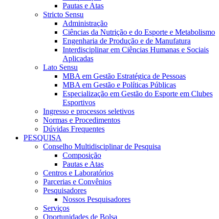
Pautas e Atas
Stricto Sensu
Administração
Ciências da Nutrição e do Esporte e Metabolismo
Engenharia de Produção e de Manufatura
Interdisciplinar em Ciências Humanas e Sociais
Aplicadas
Lato Sensu
MBA em Gestão Estratégica de Pessoas
MBA em Gestão e Políticas Públicas
Especialização em Gestão do Esporte em Clubes
Esportivos
Ingresso e processos seletivos
Normas e Procedimentos
Dúvidas Frequentes
PESQUISA
Conselho Multidisciplinar de Pesquisa
Composição
Pautas e Atas
Centros e Laboratórios
Parcerias e Convênios
Pesquisadores
Nossos Pesquisadores
Serviços
Oportunidades de Bolsa