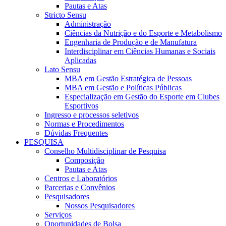
Pautas e Atas
Stricto Sensu
Administração
Ciências da Nutrição e do Esporte e Metabolismo
Engenharia de Produção e de Manufatura
Interdisciplinar em Ciências Humanas e Sociais
Aplicadas
Lato Sensu
MBA em Gestão Estratégica de Pessoas
MBA em Gestão e Políticas Públicas
Especialização em Gestão do Esporte em Clubes
Esportivos
Ingresso e processos seletivos
Normas e Procedimentos
Dúvidas Frequentes
PESQUISA
Conselho Multidisciplinar de Pesquisa
Composição
Pautas e Atas
Centros e Laboratórios
Parcerias e Convênios
Pesquisadores
Nossos Pesquisadores
Serviços
Oportunidades de Bolsa