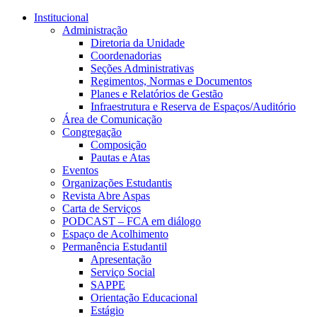
Conteúdo principal
Menu principal
Rodapé
Institucional
Administração
Diretoria da Unidade
Coordenadorias
Seções Administrativas
Regimentos, Normas e Documentos
Planes e Relatórios de Gestão
Infraestrutura e Reserva de Espaços/Auditório
Área de Comunicação
Congregação
Composição
Pautas e Atas
Eventos
Organizações Estudantis
Revista Abre Aspas
Carta de Serviços
PODCAST – FCA em diálogo
Espaço de Acolhimento
Permanência Estudantil
Apresentação
Serviço Social
SAPPE
Orientação Educacional
Estágio