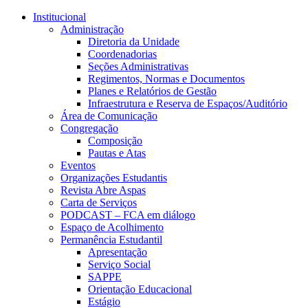
Conteúdo principal
Menu principal
Rodapé
Institucional
Administração
Diretoria da Unidade
Coordenadorias
Seções Administrativas
Regimentos, Normas e Documentos
Planes e Relatórios de Gestão
Infraestrutura e Reserva de Espaços/Auditório
Área de Comunicação
Congregação
Composição
Pautas e Atas
Eventos
Organizações Estudantis
Revista Abre Aspas
Carta de Serviços
PODCAST – FCA em diálogo
Espaço de Acolhimento
Permanência Estudantil
Apresentação
Serviço Social
SAPPE
Orientação Educacional
Estágio