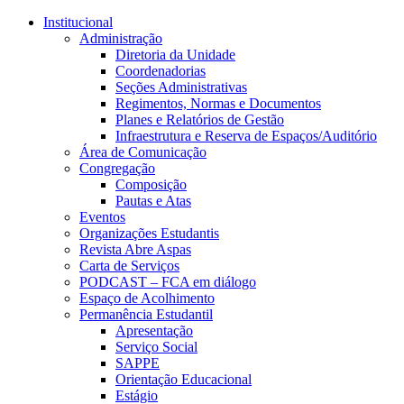
Conteúdo principal
Menu principal
Rodapé
Institucional
Administração
Diretoria da Unidade
Coordenadorias
Seções Administrativas
Regimentos, Normas e Documentos
Planes e Relatórios de Gestão
Infraestrutura e Reserva de Espaços/Auditório
Área de Comunicação
Congregação
Composição
Pautas e Atas
Eventos
Organizações Estudantis
Revista Abre Aspas
Carta de Serviços
PODCAST – FCA em diálogo
Espaço de Acolhimento
Permanência Estudantil
Apresentação
Serviço Social
SAPPE
Orientação Educacional
Estágio