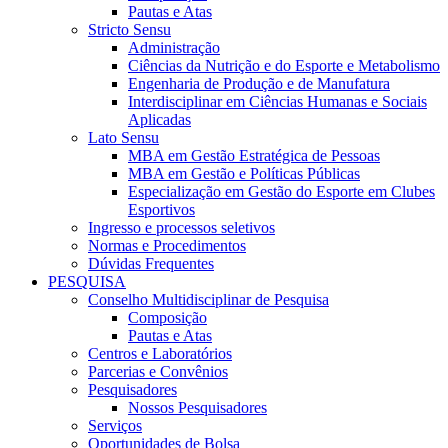
Pautas e Atas
Stricto Sensu
Administração
Ciências da Nutrição e do Esporte e Metabolismo
Engenharia de Produção e de Manufatura
Interdisciplinar em Ciências Humanas e Sociais
Aplicadas
Lato Sensu
MBA em Gestão Estratégica de Pessoas
MBA em Gestão e Políticas Públicas
Especialização em Gestão do Esporte em Clubes
Esportivos
Ingresso e processos seletivos
Normas e Procedimentos
Dúvidas Frequentes
PESQUISA
Conselho Multidisciplinar de Pesquisa
Composição
Pautas e Atas
Centros e Laboratórios
Parcerias e Convênios
Pesquisadores
Nossos Pesquisadores
Serviços
Oportunidades de Bolsa