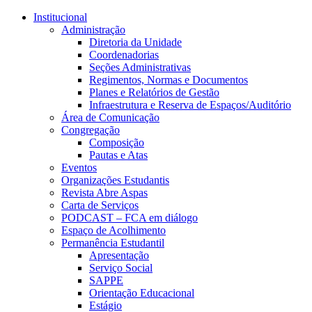
Conteúdo principal
Menu principal
Rodapé
Institucional
Administração
Diretoria da Unidade
Coordenadorias
Seções Administrativas
Regimentos, Normas e Documentos
Planes e Relatórios de Gestão
Infraestrutura e Reserva de Espaços/Auditório
Área de Comunicação
Congregação
Composição
Pautas e Atas
Eventos
Organizações Estudantis
Revista Abre Aspas
Carta de Serviços
PODCAST – FCA em diálogo
Espaço de Acolhimento
Permanência Estudantil
Apresentação
Serviço Social
SAPPE
Orientação Educacional
Estágio