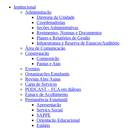
Conteúdo principal
Menu principal
Rodapé
Institucional
Administração
Diretoria da Unidade
Coordenadorias
Seções Administrativas
Regimentos, Normas e Documentos
Planes e Relatórios de Gestão
Infraestrutura e Reserva de Espaços/Auditório
Área de Comunicação
Congregação
Composição
Pautas e Atas
Eventos
Organizações Estudantis
Revista Abre Aspas
Carta de Serviços
PODCAST – FCA em diálogo
Espaço de Acolhimento
Permanência Estudantil
Apresentação
Serviço Social
SAPPE
Orientação Educacional
Estágio