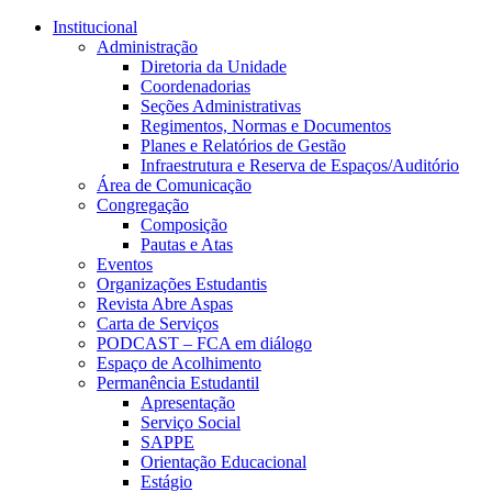
Conteúdo principal
Menu principal
Rodapé
Institucional
Administração
Diretoria da Unidade
Coordenadorias
Seções Administrativas
Regimentos, Normas e Documentos
Planes e Relatórios de Gestão
Infraestrutura e Reserva de Espaços/Auditório
Área de Comunicação
Congregação
Composição
Pautas e Atas
Eventos
Organizações Estudantis
Revista Abre Aspas
Carta de Serviços
PODCAST – FCA em diálogo
Espaço de Acolhimento
Permanência Estudantil
Apresentação
Serviço Social
SAPPE
Orientação Educacional
Estágio