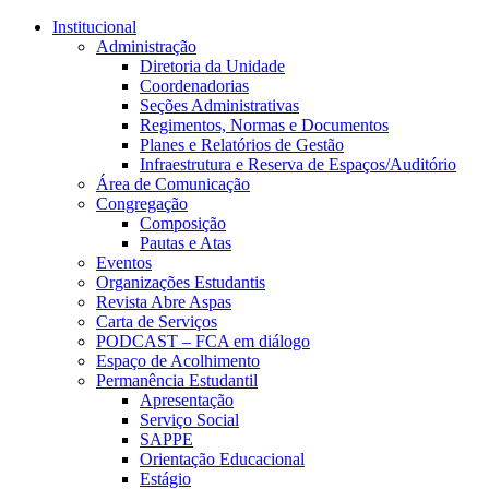
Conteúdo principal
Menu principal
Rodapé
Institucional
Administração
Diretoria da Unidade
Coordenadorias
Seções Administrativas
Regimentos, Normas e Documentos
Planes e Relatórios de Gestão
Infraestrutura e Reserva de Espaços/Auditório
Área de Comunicação
Congregação
Composição
Pautas e Atas
Eventos
Organizações Estudantis
Revista Abre Aspas
Carta de Serviços
PODCAST – FCA em diálogo
Espaço de Acolhimento
Permanência Estudantil
Apresentação
Serviço Social
SAPPE
Orientação Educacional
Estágio