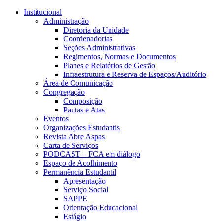
Conteúdo principal
Menu principal
Rodapé
Institucional
Administração
Diretoria da Unidade
Coordenadorias
Seções Administrativas
Regimentos, Normas e Documentos
Planes e Relatórios de Gestão
Infraestrutura e Reserva de Espaços/Auditório
Área de Comunicação
Congregação
Composição
Pautas e Atas
Eventos
Organizações Estudantis
Revista Abre Aspas
Carta de Serviços
PODCAST – FCA em diálogo
Espaço de Acolhimento
Permanência Estudantil
Apresentação
Serviço Social
SAPPE
Orientação Educacional
Estágio