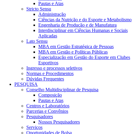
Pautas e Atas
Stricto Sensu
Administração
Ciências da Nutrição e do Esporte e Metabolismo
Engenharia de Produção e de Manufatura
Interdisciplinar em Ciências Humanas e Sociais
Aplicadas
Lato Sensu
MBA em Gestão Estratégica de Pessoas
MBA em Gestão e Políticas Públicas
Especialização em Gestão do Esporte em Clubes
Esportivos
Ingresso e processos seletivos
Normas e Procedimentos
Dúvidas Frequentes
PESQUISA
Conselho Multidisciplinar de Pesquisa
Composição
Pautas e Atas
Centros e Laboratórios
Parcerias e Convênios
Pesquisadores
Nossos Pesquisadores
Serviços
Oportunidades de Bolsa